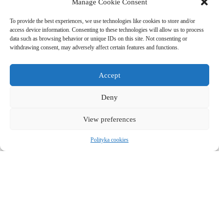
Manage Cookie Consent
I na miłość boską takie mecze powinno się grać przy sztuc
To provide the best experiences, we use technologies like cookies to store and/or
access device information. Consenting to these technologies will allow us to process
data such as browsing behavior or unique IDs on this site. Not consenting or
I na koniec ostatni już fragment:
withdrawing consent, may adversely affect certain features and functions.
Accept
Siedząc już na stadionie i patrząc na boisko pomyśla
życia. A patrząc na to, jak się moje życie układa mocno
Deny
View preferences
Od tego czasu widziałem Barçę na żywo ponad 50 razy, 
Polityka cookies
I wiecie co? Nadal mam nadzieję, że to dopiero początek.