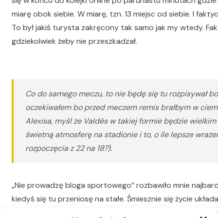
się w końcu do kolejki online po parunastu minutach gdzie
miarę obok siebie. W miarę, tzn. 13 miejsc od siebie. I fakty
To był jakiś turysta zakręcony tak samo jak my wtedy. Fak
gdziekolwiek żeby nie przeszkadzał.
Co do samego meczu, to nie będę się tu rozpisywał bo 
oczekiwałem bo przed meczem remis brałbym w ciemno
Alexisa, myśl że Valdés w takiej formie będzie wielkim
świetną atmosferę na stadionie i to, o ile lepsze wra
rozpoczęcia z 22 na 18?).
„Nie prowadzę bloga sportowego” rozbawiło mnie najbardzi
kiedyś się tu przeniosę na stałe. Śmiesznie się życie układ
Valdés dla mnie był zawsze kryminalnie niedocenianym zawo