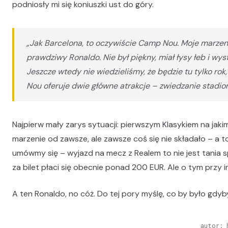
podniosły mi się koniuszki ust do góry.
„Jak Barcelona, to oczywiście Camp Nou. Moje marzeni
prawdziwy Ronaldo. Nie był piękny, miał łysy łeb i wys
Jeszcze wtedy nie wiedzieliśmy, że będzie tu tylko rok,
Nou oferuje dwie główne atrakcje – zwiedzanie stadio
Najpierw mały zarys sytuacji: pierwszym Klasykiem na jakim
marzenie od zawsze, ale zawsze coś się nie składało – a to 
umówmy się – wyjazd na mecz z Realem to nie jest tania s
za bilet płaci się obecnie ponad 200 EUR. Ale o tym przy in
A ten Ronaldo, no cóż. Do tej pory myślę, co by było gdyby
autor: 